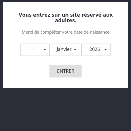
35,90 €
Vous entrez sur un site réservé aux
adultes.
Merci de compléter votre date de naissance
1
Janvier
2026
ENTRER
Ensemble Lingerie 5 Pièces...
Prix
31,90 €