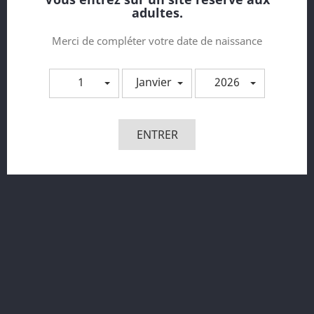
adultes.
Ensemble Guépière Et String...
Prix
Merci de compléter votre date de naissance
44,90 €
1
Janvier
2026
ENTRER
Harnais Bralette Evening...
Prix
24,99 €