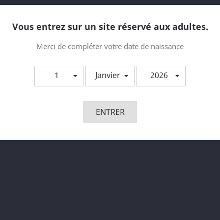
Adresse e-mail
Vous entrez sur un site réservé aux adultes.
Document joint
CHOIS
Merci de compléter votre date de naissance
Message
1
Janvier
2026
ENTRER
ous pouvez vous désinscrire à tout moment. Vous
ouverez pour cela nos informations de contact dans les
nditions d'utilisation du site.