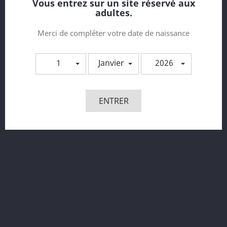
Vous entrez sur un site réservé aux
adultes.
Merci de compléter votre date de naissance
1
Janvier
2026
SVAKOM - Benedict -...
ENTRER
Prix
64,95 €