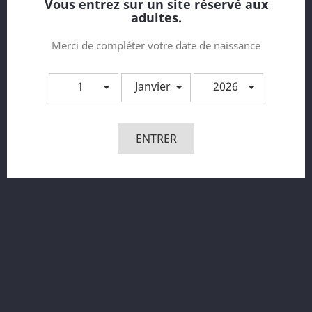
Vous entrez sur un site réservé aux
adultes.
Merci de compléter votre date de naissance
1
Janvier
2026
Rimba P-Cage - P-Cage PC03...
ENTRER
Prix
59,95 €