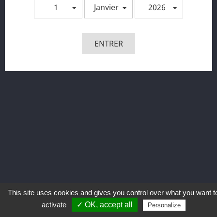
1
Janvier
2026
Vous pouvez vous désinscrire à tout moment. Vous
trouverez pour cela nos informations de contact dans les
conditions d'utilisation du site.
ENTRER
Facebook
VOTRE COMPTE

INFORMATIONS
PRODUITS

NOTRE SOCIÉTÉ

This site uses cookies and gives you control over what you want t
activate
✓ OK, accept all
Personalize