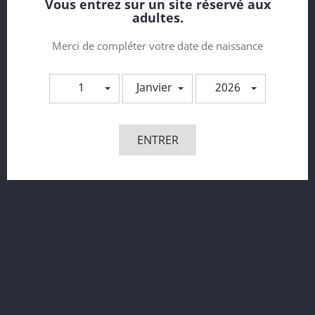
Vous entrez sur un site réservé aux
adultes.
Merci de compléter votre date de naissance
1
Janvier
2026
Collier En Cuir Avec Laisse...
ENTRER
Prix
252,00 €