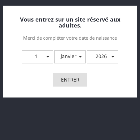
Prix
17,90 €
Vous entrez sur un site réservé aux
adultes.
Merci de compléter votre date de naissance
1
Janvier
2026
ENTRER
Soutien-Gorge Noir V-10051...
Prix
37,90 €